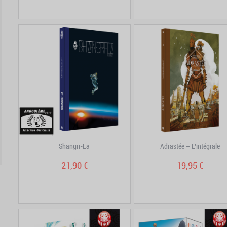
Shangri-La
Adrastée – L’intégrale
21,90 €
19,95 €