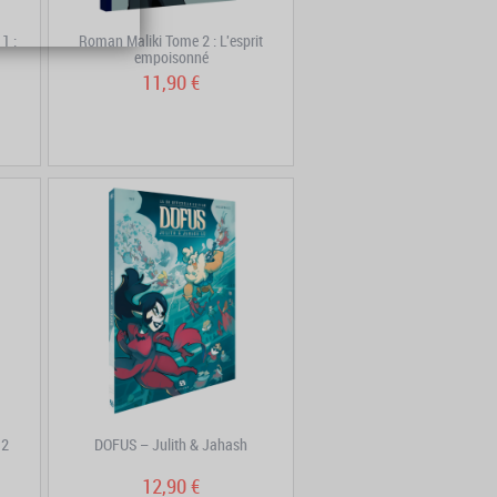
1 :
Roman Maliki Tome 2 : L'esprit
empoisonné
11,90 €
 2
DOFUS – Julith & Jahash
12,90 €