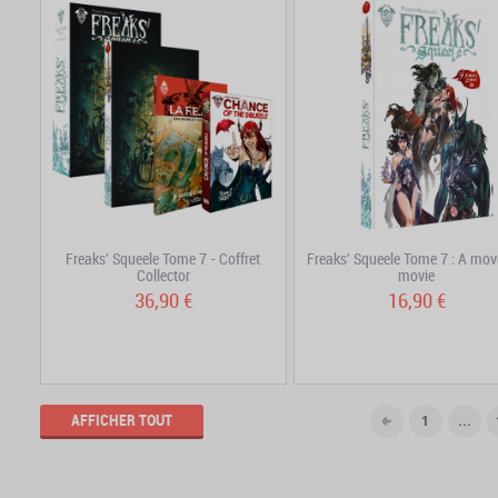
Freaks' Squeele Tome 7 - Coffret
Freaks' Squeele Tome 7 : A mov
Collector
movie
36,90 €
16,90 €
AFFICHER TOUT
1
...