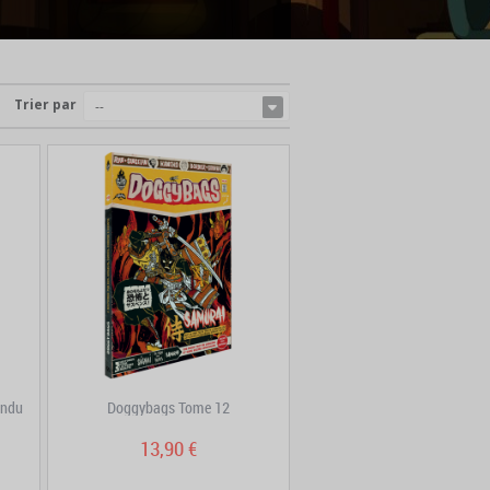
Trier par
--
endu
Doggybags Tome 12
13,90 €