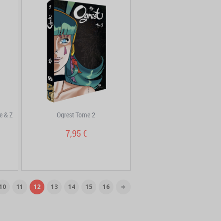
e & Z
Ogrest Tome 2
7,95 €
10
11
12
13
14
15
16