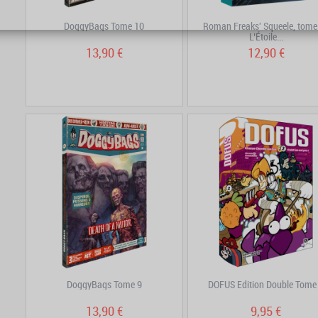
DoggyBags Tome 10
Roman Freaks' Squeele, tome 
L’Étoile...
13,90 €
12,90 €
DoggyBags Tome 9
DOFUS Edition Double Tome
13,90 €
9,95 €