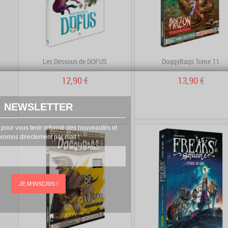
Les Dessous de DOFUS
DoggyBags Tome 11
12,90 €
13,90 €
NEWSLETTER
 pour vous tenir informé des nouveautés et
promos directement par mail !
JE M'INSCRIS !