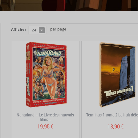
par page
Afficher
24
Nanarland – Le Livre des mauvais
Terminus 1 tome 2 Le fruit déf
films...
19,95 €
13,90 €