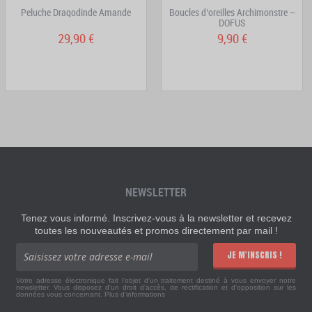
Peluche Dragodinde Amande
Boucles d’oreilles Archimonstre –
DOFUS
29,90 €
9,90 €
NEWSLETTER
Tenez vous informé. Inscrivez-vous à la newsletter et recevez
toutes les nouveautés et promos directement par mail !
JE M'INSCRIS !
Votre adresse électronique fait l'objet d'un traitement destiné à vous envoyer notre
newsletter. Vous disposez d'un droit d'accès, de rectification et d'opposition sur les
données vous concernant.
Plus d'informations