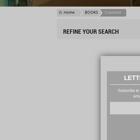
Home
BOOKS
Craoman
>
>
REFINE YOUR SEARCH
LETT
Subscribe to 
arri