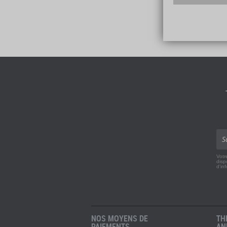
Votr
disp
d'in
NOS MOYENS DE
TH
PAIEMENTS
AN