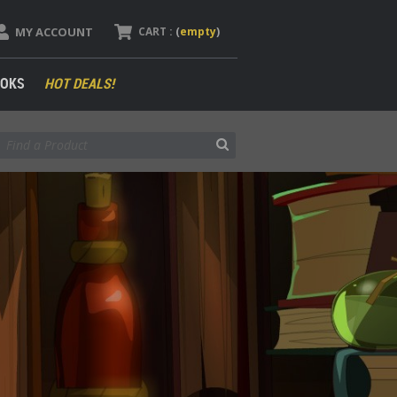
MY ACCOUNT
CART :
(
empty
)
OKS
HOT DEALS!