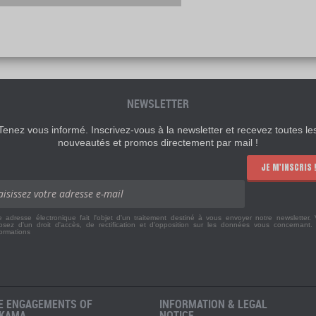
NEWSLETTER
Tenez vous informé. Inscrivez-vous à la newsletter et recevez toutes le
nouveautés et promos directement par mail !
JE M'INSCRIS 
e adresse électronique fait l'objet d'un traitement destiné à vous envoyer notre newsletter.
osez d'un droit d'accès, de rectification et d'opposition sur les données vous concernant
formations
E ENGAGEMENTS OF
INFORMATION & LEGAL
KAMA
NOTICE