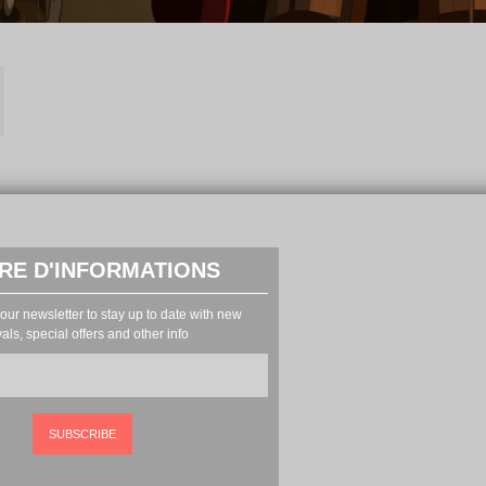
RE D'INFORMATIONS
our newsletter to stay up to date with new
vals, special offers and other info
SUBSCRIBE