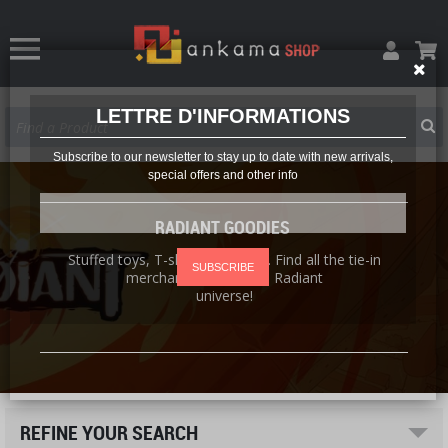
LETTRE D'INFORMATIONS
Subscribe to our newsletter to stay up to date with new arrivals,
special offers and other info
RADIANT GOODIES
Stuffed toys, T-shirts, posters… Find all the tie-in
SUBSCRIBE
merchandise from the
Radiant
universe!
REFINE YOUR SEARCH