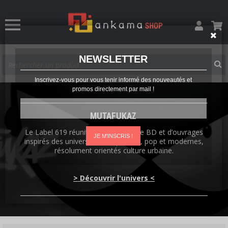
NEWSLETTER
Inscrivez-vous pour vous tenir informé des nouveautés et
promos directement par mail !
MUTAFUKAZ
Le Label 619 réunit une sélection de BD et d’ouvrages
JE M'INSCRIS !
inspirés des univers contemporains, pop et modernes,
résolument orientés culture urbaine.
> Découvrir l'univers <