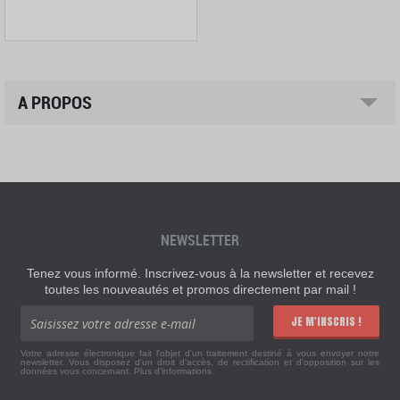
A PROPOS
NEWSLETTER
Tenez vous informé. Inscrivez-vous à la newsletter et recevez
toutes les nouveautés et promos directement par mail !
JE M'INSCRIS !
Votre adresse électronique fait l'objet d'un traitement destiné à vous envoyer notre
newsletter. Vous disposez d'un droit d'accès, de rectification et d'opposition sur les
données vous concernant.
Plus d'informations