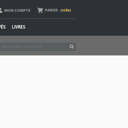
MON COMPTE
PANIER :
(
vide
)
VÉS
LIVRES