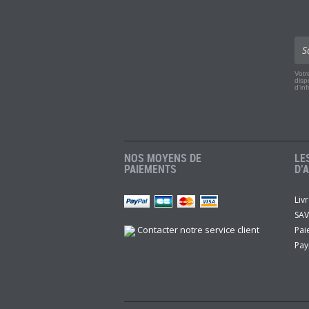
Votr
disp
d'in
NOS MOYENS DE
LE
PAIEMENTS
D’
Liv
r
Twitch
Instagram
Youtube
SAV
Contacter notre service client
Pai
Pay