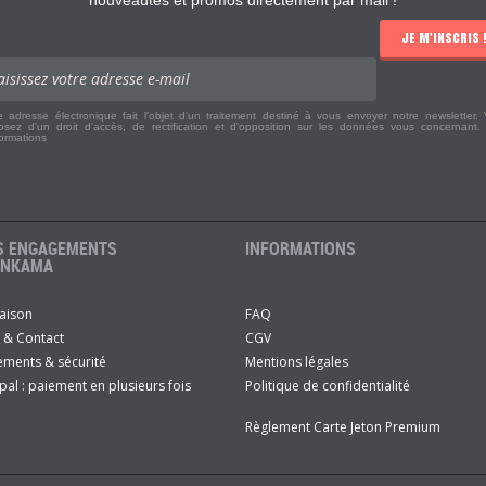
JE M'INSCRIS 
e adresse électronique fait l'objet d'un traitement destiné à vous envoyer notre newsletter.
osez d'un droit d'accès, de rectification et d'opposition sur les données vous concernant
formations
S ENGAGEMENTS
INFORMATIONS
ANKAMA
raison
FAQ
 & Contact
CGV
ements & sécurité
Mentions légales
pal : paiement en plusieurs fois
Politique de confidentialité
Règlement Carte Jeton Premium