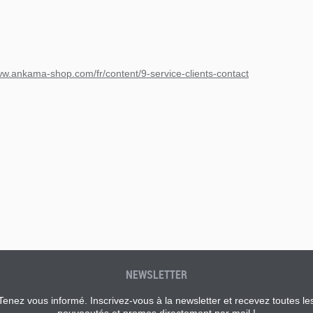
ww.ankama-shop.com/fr/content/9-service-clients-contact
NEWSLETTER
Tenez vous informé. Inscrivez-vous à la newsletter et recevez toutes le
nouveautés et promos directement par mail !