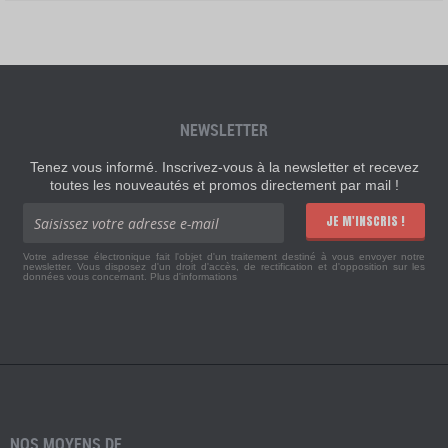
NEWSLETTER
Tenez vous informé. Inscrivez-vous à la newsletter et recevez
toutes les nouveautés et promos directement par mail !
JE M'INSCRIS !
Votre adresse électronique fait l'objet d'un traitement destiné à vous envoyer notre
newsletter. Vous disposez d'un droit d'accès, de rectification et d'opposition sur les
données vous concernant.
Plus d'informations
NOS MOYENS DE