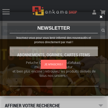
NEWSLETTER
Inscrivez-vous pour vous tenir informé des nouveautés et
promos directement par mail !
ABONNEMENTS, OGRINES, CARTES ITEMS
Peluche Chacha, T-shirt
Mutafukaz,
JE M'INSCRIS !
mug
Le Visiteur du Futur
et bien plus encore : retrouvez les produits dérivés de
tous nos univers !
AFFINER VOTRE RECHERCHE