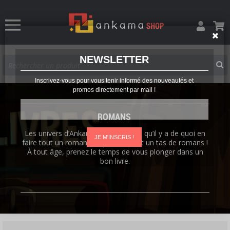
NEWSLETTER
Inscrivez-vous pour vous tenir informé des nouveautés et
promos directement par mail !
ROMANS
Les univers d’Ankama sont si riches qu’il y a de quoi en
JE M'INSCRIS !
faire tout un roman. Ou plutôt… tout un tas de romans !
À tout âge, prenez le temps de vous plonger dans un
bon livre.