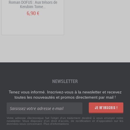
Roman DOFUS : Aux trésors de
Kerubim Tome...
6,90 €
NEWSLETTER
Tenez vous informé. Inscrivez-vous à la newsletter et recevez
toutes les nouveautés et promos directement par mail !
JE M'INSCRIS !
Votre adresse électronique fait l'objet d'un traitement destiné à vous envoyer notre
newsletter. Vous disposez d'un droit d'accès, de rectification et d'opposition sur les
données vous concernant.
Plus d'informations