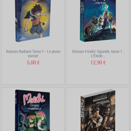
Roman Radiant Tome 1 - Le jeune
Roman Freaks' Squeele, tome 1 :
sorcier
L’Étoile...
5,00 €
12,90 €