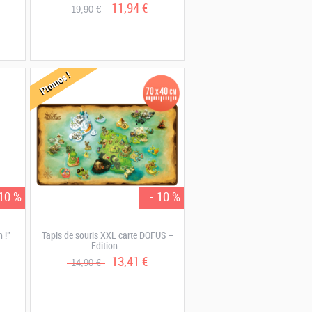
11,94 €
19,90 €
Promos !
 10 %
- 10 %
 !"
Tapis de souris XXL carte DOFUS –
Edition...
13,41 €
14,90 €