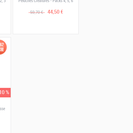
2, 3
Peluches Créatures - Packs 4, 5, 6
44,50 €
59,70 €
 10 %
sse