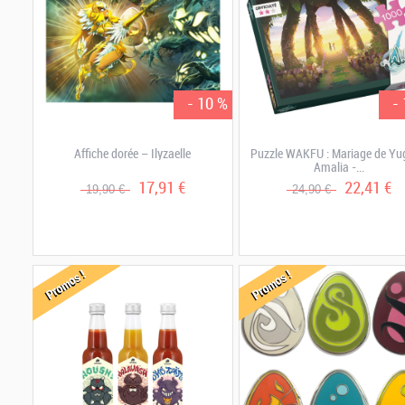
- 10 %
-
Affiche dorée – Ilyzaelle
Puzzle WAKFU : Mariage de Yu
Amalia -...
17,91 €
22,41 €
19,90 €
24,90 €
Promos !
Promos !