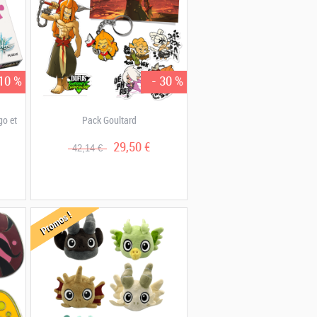
 10 %
- 30 %
go et
Pack Goultard
29,50 €
42,14 €
Promos !