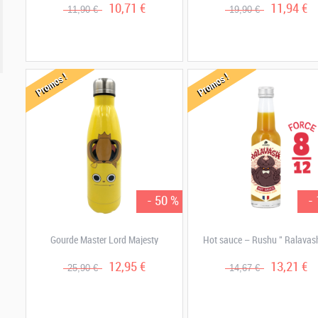
10,71 €
11,94 €
11,90 €
19,90 €
Promos !
Promos !
- 50 %
-
Gourde Master Lord Majesty
Hot sauce – Rushu " Ralavash
12,95 €
13,21 €
25,90 €
14,67 €