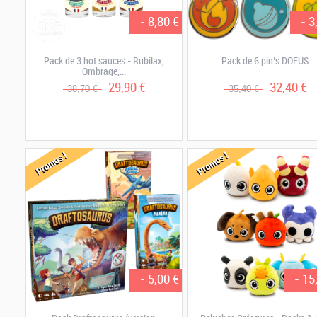
- 8,80 €
- 3
Pack de 3 hot sauces - Rubilax,
Pack de 6 pin’s DOFUS
Ombrage,...
29,90 €
32,40 €
38,70 €
35,40 €
Promos !
Promos !
- 5,00 €
- 15