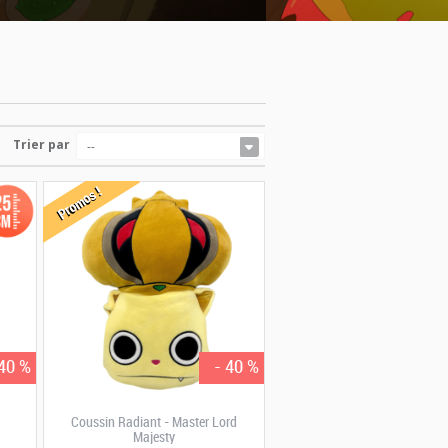
Trier par
--
Promos !
 40 %
- 40 %
Coussin Radiant - Master Lord
Majesty