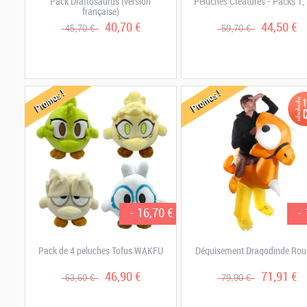
Pack Draftosaurus (version
Peluches Créatures - Packs 1, 
française)
40,70 €
44,50 €
45,70 €
59,70 €
Promos !
Promos !
- 16,70 €
-
Pack de 4 peluches Tofus WAKFU
Déguisement Dragodinde Rou
46,90 €
71,91 €
63,60 €
79,90 €