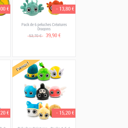
,00 €
- 13,80 €
Pack de 6 peluches Créatures
Dragons
39,90 €
53,70 €
Promos !
,20 €
- 15,20 €