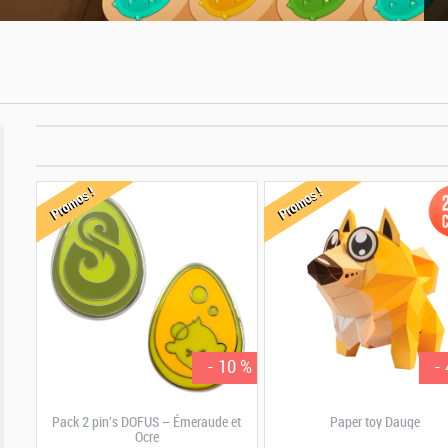
Promos !
Promos !
- 10 %
-
Pack 2 pin's DOFUS – Émeraude et
Paper toy Dauge
Ocre