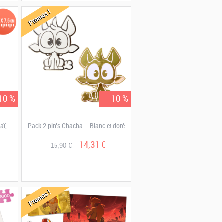
Promos !
 10 %
- 10 %
aï,
Pack 2 pin’s Chacha – Blanc et doré
14,31 €
15,90 €
Promos !