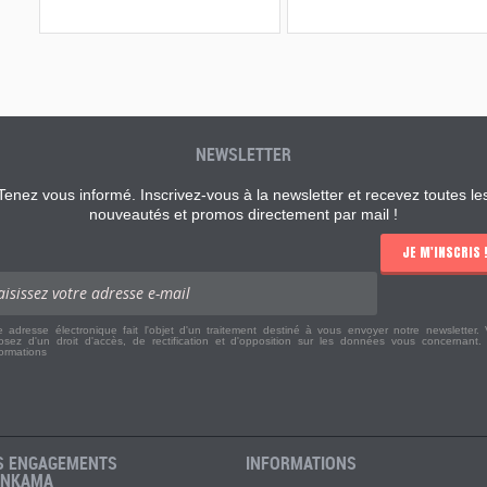
NEWSLETTER
Tenez vous informé. Inscrivez-vous à la newsletter et recevez toutes le
nouveautés et promos directement par mail !
JE M'INSCRIS 
e adresse électronique fait l'objet d'un traitement destiné à vous envoyer notre newsletter.
osez d'un droit d'accès, de rectification et d'opposition sur les données vous concernant
formations
S ENGAGEMENTS
INFORMATIONS
ANKAMA