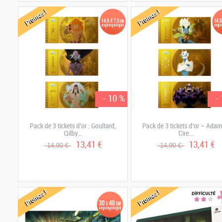
Promos !
Promos !
- 10 %
-
Pack de 3 tickets d’or : Goultard,
Pack de 3 tickets d’or – Adam
Qilby...
Cire...
13,41 €
13,41 €
14,90 €
14,90 €
Promos !
Promos !