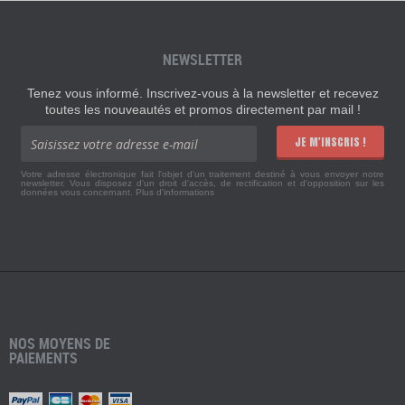
NEWSLETTER
Tenez vous informé. Inscrivez-vous à la newsletter et recevez
toutes les nouveautés et promos directement par mail !
JE M'INSCRIS !
Votre adresse électronique fait l'objet d'un traitement destiné à vous envoyer notre
newsletter. Vous disposez d'un droit d'accès, de rectification et d'opposition sur les
données vous concernant.
Plus d'informations
NOS MOYENS DE
PAIEMENTS