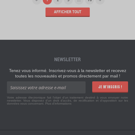
AFFICHER TOUT
NEWSLETTER
Tenez vous informé. Inscrivez-vous à la newsletter et recevez
toutes les nouveautés et promos directement par mail !
JE M'INSCRIS !
Votre adresse électronique fait l'objet d'un traitement destiné à vous envoyer notre
newsletter. Vous disposez d'un droit d'accès, de rectification et d'opposition sur les
données vous concernant.
Plus d'informations