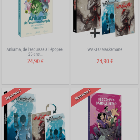
Ankama, de l’esquisse à l’épopée :
WAKFU Maskemane
25 ans...
24,90 €
24,90 €
Nouveau !
Nouveau !