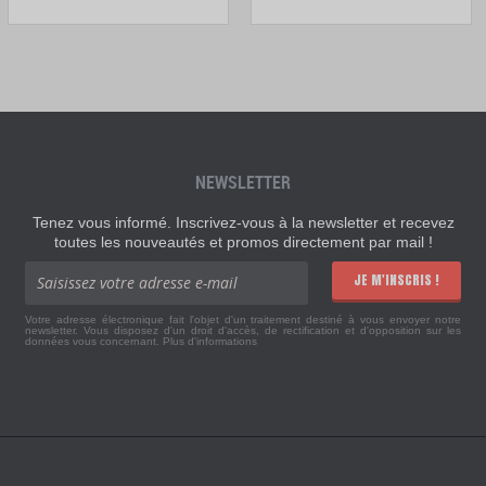
NEWSLETTER
Tenez vous informé. Inscrivez-vous à la newsletter et recevez
toutes les nouveautés et promos directement par mail !
JE M'INSCRIS !
Votre adresse électronique fait l'objet d'un traitement destiné à vous envoyer notre
newsletter. Vous disposez d'un droit d'accès, de rectification et d'opposition sur les
données vous concernant.
Plus d'informations