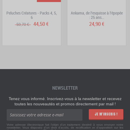
Peluches Créatures - Packs 4, 5,
Ankama, de l’esquisse à l’épopée
6
: 25 ans...
44,50 €
24,90 €
59,70 €
NEWSLETTER
Tenez vous informé. Inscrivez-vous à la newsletter et recevez
toutes les nouveautés et promos directement par mail !
JE M'INSCRIS !
Votre adresse électronique fait l'objet d'un traitement destiné à vous envoyer notre
newsletter. Vous disposez d'un droit d'accès, de rectification et d'opposition sur les