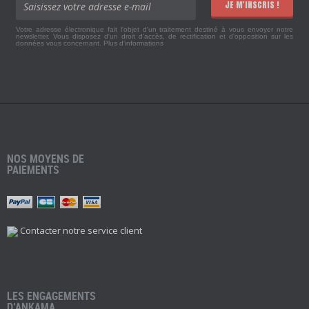
JE M'INSCRIS !
Votre adresse électronique fait l'objet d'un traitement destiné à vous envoyer notre
newsletter. Vous disposez d'un droit d'accès, de rectification et d'opposition sur les
données vous concernant.
Plus d'informations
NOS MOYENS DE
PAIEMENTS
Contacter notre service client
LES ENGAGEMENTS
D’ANKAMA