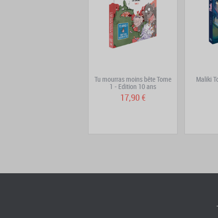
Tu mourras moins bête -
Tu mourras moins bête Tome
Maliki 
Pack 2 tomes
1 - Edition 10 ans
35,80 €
17,90 €