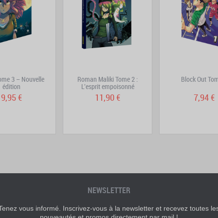
Tome 3 – Nouvelle
Roman Maliki Tome 2 :
Block Out To
édition
L'esprit empoisonné
9,95 €
11,90 €
7,94 €
NEWSLETTER
Tenez vous informé. Inscrivez-vous à la newsletter et recevez toutes le
nouveautés et promos directement par mail !