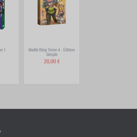
me 1
Maliki Blog Tome 4 - Édition
Tu mourras moins bête -
Simple
Pack 2 tomes
20,00 €
35,80 €
s