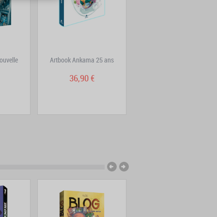
ouvelle
Artbook Ankama 25 ans
PTSD
36,90 €
19,95 €