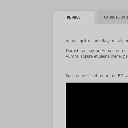
DÉTAILS
CARACTÉRIST
Anna a quitté son village natal po
Durant son séjour, Anna commence 
Aurora, solaire et pleine d'énergi
Succombez à cet amour de BD, auss