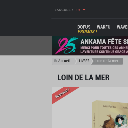
LANGUES :
FR
DOFUS
WAKFU
WAVE
PROMOS !
Accueil
LIVRES
Loin de la mer
>
>
LOIN DE LA MER
Nouveau !