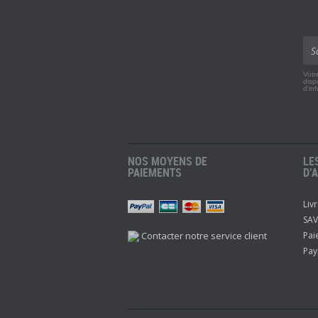
Votr
disp
d'in
NOS MOYENS DE
LE
PAIEMENTS
D’
Liv
r
Twitch
Instagram
Youtube
SAV
Contacter notre service client
Pai
Pay