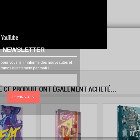
NEWSLETTER
 pour vous tenir informé des nouveautés et
promos directement par mail !
É CE PRODUIT ONT ÉGALEMENT ACHETÉ...
prev
next
JE M'INSCRIS !