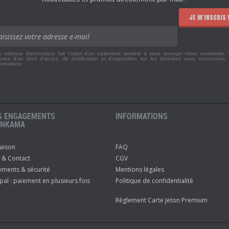
JE M'INSCRIS 
e adresse électronique fait l'objet d'un traitement destiné à vous envoyer notre newsletter.
osez d'un droit d'accès, de rectification et d'opposition sur les données vous concernant
formations
S ENGAGEMENTS
INFORMATIONS
ANKAMA
raison
FAQ
 & Contact
CGV
ements & sécurité
Mentions légales
pal : paiement en plusieurs fois
Politique de confidentialité
Règlement Carte Jeton Premium