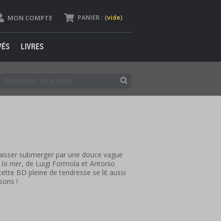
MON COMPTE
PANIER :
(
vide
)
VÉS
LIVRES
 laisser submerger par une douce vague
 la mer
, de Luigi Formola et Antonio
ette BD pleine de tendresse se lit aussi
sons !