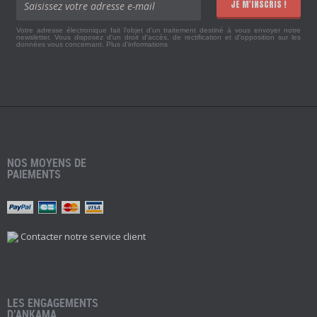
JE M'INSCRIS !
Votre adresse électronique fait l'objet d'un traitement destiné à vous envoyer notre
newsletter. Vous disposez d'un droit d'accès, de rectification et d'opposition sur les
données vous concernant.
Plus d'informations
NOS MOYENS DE
PAIEMENTS
Contacter notre service client
LES ENGAGEMENTS
D’ANKAMA