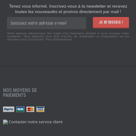
Tenez vous informé. Inscrivez-vous à la newsletter et recevez
toutes les nouveautés et promos directement par mail !
JE M'INSCRIS !
Votre adresse électronique fait l'objet d'un traitement destiné à vous envoyer notre
newsletter. Vous disposez d'un droit d'accès, de rectification et d'opposition sur les
données vous concernant.
Plus d'informations
NOS MOYENS DE
PAIEMENTS
Contacter notre service client