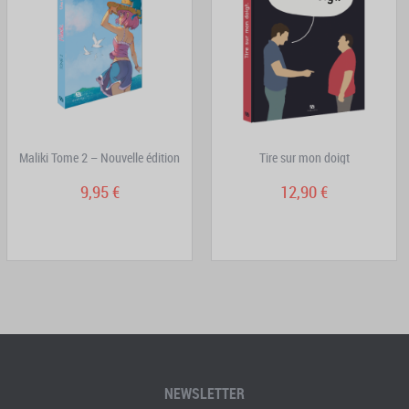
Maliki Tome 2 – Nouvelle édition
Tire sur mon doigt
9,95 €
12,90 €
NEWSLETTER