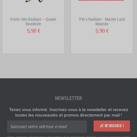
Porte-clés Radiant – Queen
Pin's Radiant - Master Lord
Boadicée
Majesty
5,90 €
5,90 €
NEWSLETTER
Tenez vous informé. Inscrivez-vous à la newsletter et recevez
toutes les nouveautés et promos directement par mail !
JE M'INSCRIS !
Votre adresse électronique fait l'objet d'un traitement destiné à vous envoyer notre