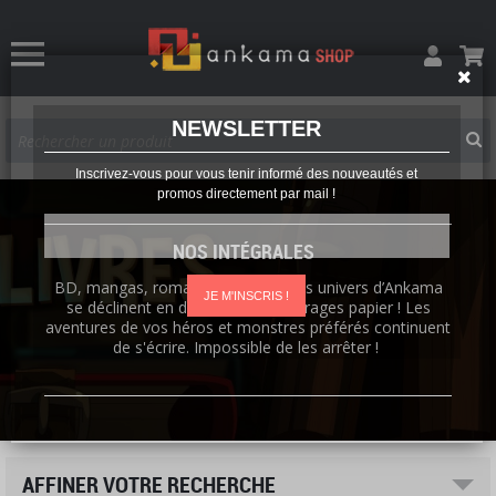
NEWSLETTER
Inscrivez-vous pour vous tenir informé des nouveautés et
promos directement par mail !
NOS INTÉGRALES
BD, mangas, romans, artbooks : les univers d’Ankama
JE M'INSCRIS !
se déclinent en de nombreux ouvrages papier ! Les
aventures de vos héros et monstres préférés continuent
de s'écrire. Impossible de les arrêter !
AFFINER VOTRE RECHERCHE