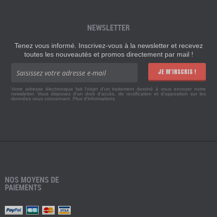
NEWSLETTER
Tenez vous informé. Inscrivez-vous à la newsletter et recevez
toutes les nouveautés et promos directement par mail !
JE M'INSCRIS !
Votre adresse électronique fait l'objet d'un traitement destiné à vous envoyer notre
newsletter. Vous disposez d'un droit d'accès, de rectification et d'opposition sur les
données vous concernant.
Plus d'informations
NOS MOYENS DE
PAIEMENTS