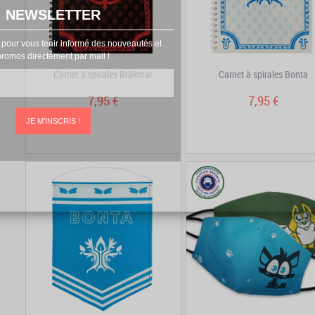
NEWSLETTER
 pour vous tenir informé des nouveautés et
promos directement par mail !
Carnet à spirales Brâkmar
Carnet à spirales Bonta
7,95 €
7,95 €
JE M'INSCRIS !