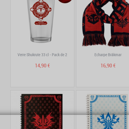
Verre Shukrute 33 cl - Pack de 2
Echarpe Brâkmar
14,90 €
16,90 €