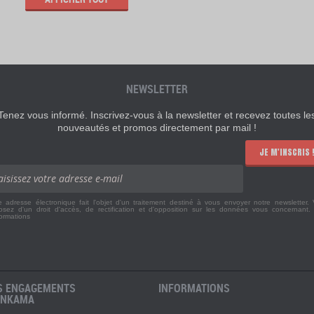
NEWSLETTER
Tenez vous informé. Inscrivez-vous à la newsletter et recevez toutes le
nouveautés et promos directement par mail !
JE M'INSCRIS 
e adresse électronique fait l'objet d'un traitement destiné à vous envoyer notre newsletter.
osez d'un droit d'accès, de rectification et d'opposition sur les données vous concernant
formations
S ENGAGEMENTS
INFORMATIONS
ANKAMA