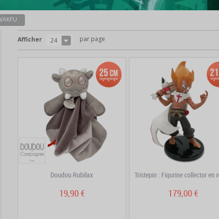
 WAKFU
par page
Afficher
24
Doudou Rubilax
Tristepin : Figurine collector en 
19,90 €
179,00 €