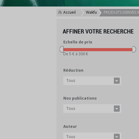
Accueil
Wakfu
PRODUITS DERIVES
>
>
AFFINER VOTRE RECHERCHE
Echelle de prix
De 5 € à 300 €
Réduction
Tous
Nos publications
Tous
Auteur
Tous