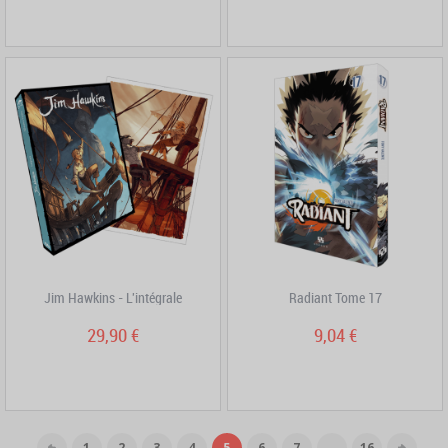
Jim Hawkins - L'intégrale
Radiant Tome 17
29,90 €
9,04 €
1
2
3
4
5
6
7
...
16