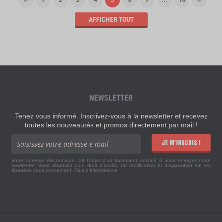
AFFICHER TOUT
NEWSLETTER
Tenez vous informé. Inscrivez-vous à la newsletter et recevez
toutes les nouveautés et promos directement par mail !
JE M'INSCRIS !
Votre adresse électronique fait l'objet d'un traitement destiné à vous envoyer notre
newsletter. Vous disposez d'un droit d'accès, de rectification et d'opposition sur les
données vous concernant.
Plus d'informations