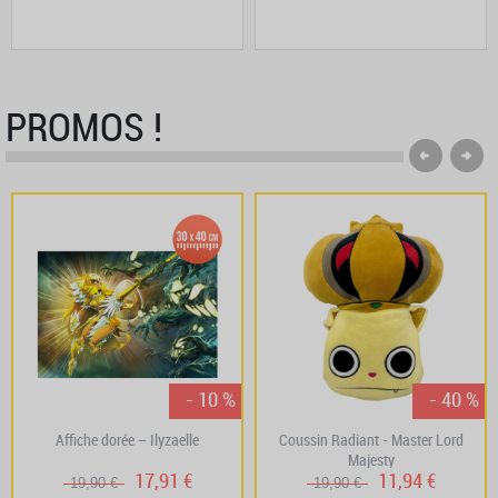
PROMOS !
- 10 %
- 40 %
Affiche dorée – Ilyzaelle
Coussin Radiant - Master Lord
Majesty
17,91 €
11,94 €
19,90 €
19,90 €