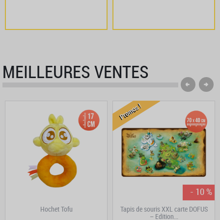
MEILLEURES VENTES
Promos !
- 10 %
Hochet Tofu
Tapis de souris XXL carte DOFUS
– Edition...