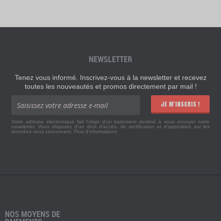
NEWSLETTER
Tenez vous informé. Inscrivez-vous à la newsletter et recevez
toutes les nouveautés et promos directement par mail !
JE M'INSCRIS !
Votre adresse électronique fait l'objet d'un traitement destiné à vous envoyer notre
newsletter. Vous disposez d'un droit d'accès, de rectification et d'opposition sur les
données vous concernant.
Plus d'informations
NOS MOYENS DE