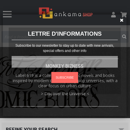
LETTRE D'INFORMATIONS
Subscribe to our newsletter to stay up to date with new arrivals,
special offers and other info
MONKEY BIZNESS
Label 619 is a collection of graphic novels and books
SUBSCRIBE
inspired by modern contemporary pop universes, with a
clear focus on urban culture.
> Discover the Universe <
REFINE YOUR SEARCH