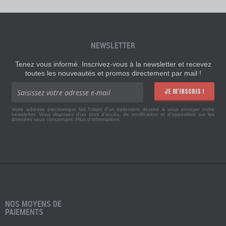
NEWSLETTER
Tenez vous informé. Inscrivez-vous à la newsletter et recevez
toutes les nouveautés et promos directement par mail !
JE M'INSCRIS !
Votre adresse électronique fait l'objet d'un traitement destiné à vous envoyer notre
newsletter. Vous disposez d'un droit d'accès, de rectification et d'opposition sur les
données vous concernant.
Plus d'informations
NOS MOYENS DE
PAIEMENTS