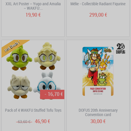
XXL Art Poster – Yugo and Amalia
Mélie - Collectible Radiant Figurine
– WAKFU:...
19,90 €
299,00 €
Hot Deals !
- 16,70 €
Pack of 4 WAKFU Stuffed Tofu Toys
DOFUS 20th Anniversary
Convention card
46,90 €
30,00 €
63,60 €