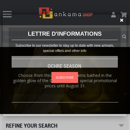
LETTRE D'INFORMATIONS
Subscribe to our newsletter to stay up to date with new arrivals,
special offers and other info
OCHRE SEASON
Choose from this selection of items bathed in the
SUBSCRIBE
golden glow of the Ochre Dofus at special promotional
prices until August 31.
REFINE YOUR SEARCH