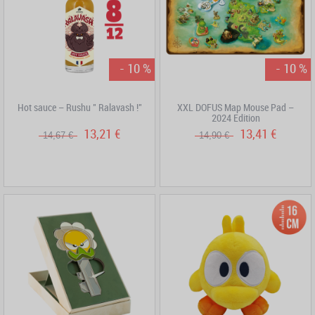
- 10 %
- 10 %
Hot sauce – Rushu " Ralavash !"
XXL DOFUS Map Mouse Pad –
2024 Edition
13,21 €
13,41 €
14,67 €
14,90 €