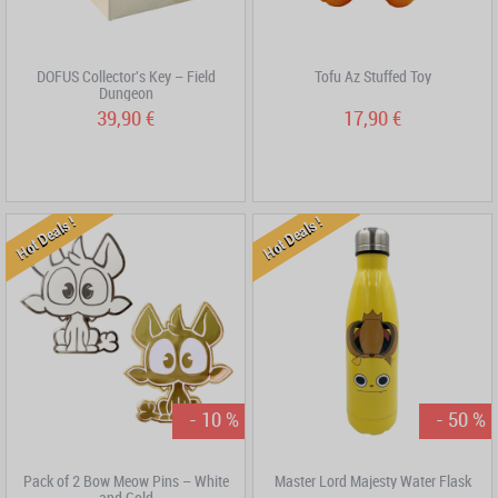
DOFUS Collector's Key – Field
Tofu Az Stuffed Toy
Dungeon
39,90 €
17,90 €
Hot Deals !
Hot Deals !
- 10 %
- 50 %
Pack of 2 Bow Meow Pins – White
Master Lord Majesty Water Flask
and Gold