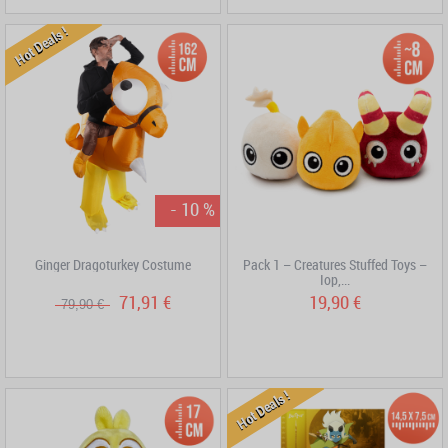
Hot Deals !
- 10 %
Ginger Dragoturkey Costume
Pack 1 – Creatures Stuffed Toys –
Iop,...
71,91 €
19,90 €
79,90 €
Hot Deals !