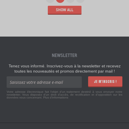
SHOW ALL
NEWSLETTER
Tenez vous informé. Inscrivez-vous à la newsletter et recevez
toutes les nouveautés et promos directement par mail !
JE M'INSCRIS !
Votre adresse électronique fait l'objet d'un traitement destiné à vous envoyer notre
newsletter. Vous disposez d'un droit d'accès, de rectification et d'opposition sur les
données vous concernant.
Plus d'informations