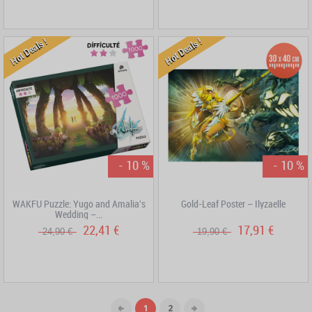
Hot Deals !
Hot Deals !
- 10 %
- 10 %
WAKFU Puzzle: Yugo and Amalia's
Gold-Leaf Poster – Ilyzaelle
Wedding –...
22,41 €
17,91 €
24,90 €
19,90 €
1
2