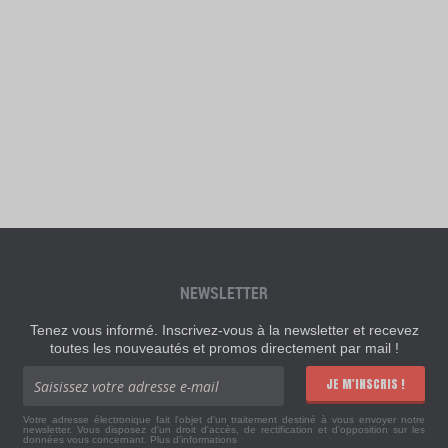
NEWSLETTER
Tenez vous informé. Inscrivez-vous à la newsletter et recevez
toutes les nouveautés et promos directement par mail !
JE M'INSCRIS !
Votre adresse électronique fait l'objet d'un traitement destiné à vous envoyer notre
newsletter. Vous disposez d'un droit d'accès, de rectification et d'opposition sur les
données vous concernant.
Plus d'informations