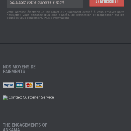
JE M'INSCRIS !
Votre adresse électronique fait l'objet d'un traitement destiné à vous envoyer notre
newsletter. Vous disposez d'un droit d'accès, de rectification et d'opposition sur les
données vous concernant.
Plus d'informations
NOS MOYENS DE
PAIEMENTS
Contact Customer Service
THE ENGAGEMENTS OF
ANKAMA