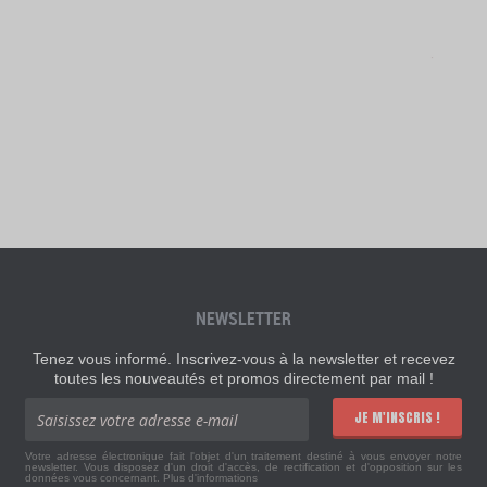
NEWSLETTER
Tenez vous informé. Inscrivez-vous à la newsletter et recevez
toutes les nouveautés et promos directement par mail !
JE M'INSCRIS !
Votre adresse électronique fait l'objet d'un traitement destiné à vous envoyer notre
newsletter. Vous disposez d'un droit d'accès, de rectification et d'opposition sur les
données vous concernant.
Plus d'informations