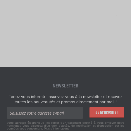
NEWSLETTER
Tenez vous informé. Inscrivez-vous à la newsletter et recevez
toutes les nouveautés et promos directement par mail !
JE M'INSCRIS !
Votre adresse électronique fait l'objet d'un traitement destiné à vous envoyer notre
newsletter. Vous disposez d'un droit d'accès, de rectification et d'opposition sur les
données vous concernant.
Plus d'informations