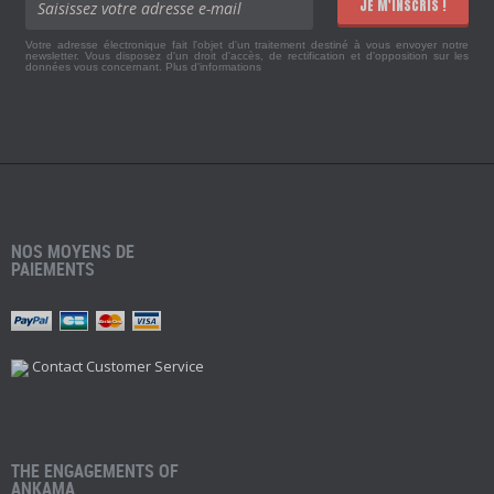
JE M'INSCRIS !
Votre adresse électronique fait l'objet d'un traitement destiné à vous envoyer notre
newsletter. Vous disposez d'un droit d'accès, de rectification et d'opposition sur les
données vous concernant.
Plus d'informations
NOS MOYENS DE
PAIEMENTS
Contact Customer Service
THE ENGAGEMENTS OF
ANKAMA