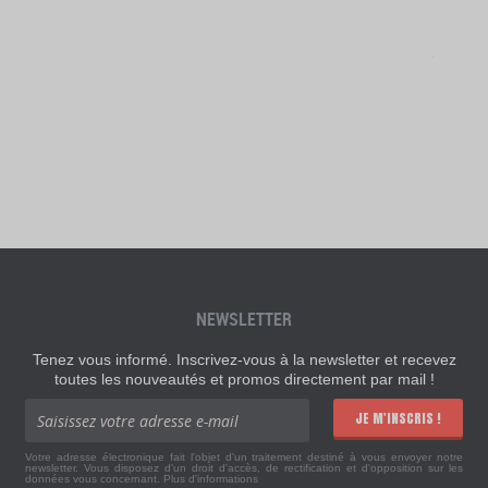
NEWSLETTER
Tenez vous informé. Inscrivez-vous à la newsletter et recevez
toutes les nouveautés et promos directement par mail !
JE M'INSCRIS !
Votre adresse électronique fait l'objet d'un traitement destiné à vous envoyer notre
newsletter. Vous disposez d'un droit d'accès, de rectification et d'opposition sur les
données vous concernant.
Plus d'informations