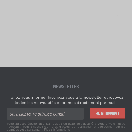
NEWSLETTER
Tenez vous informé. Inscrivez-vous à la newsletter et recevez
toutes les nouveautés et promos directement par mail !
JE M'INSCRIS !
Votre adresse électronique fait l'objet d'un traitement destiné à vous envoyer notre
newsletter. Vous disposez d'un droit d'accès, de rectification et d'opposition sur les
données vous concernant.
Plus d'informations