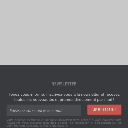
NEWSLETTER
Tenez vous informé. Inscrivez-vous à la newsletter et recevez
toutes les nouveautés et promos directement par mail !
JE M'INSCRIS !
Votre adresse électronique fait l'objet d'un traitement destiné à vous envoyer notre
newsletter. Vous disposez d'un droit d'accès, de rectification et d'opposition sur les
données vous concernant.
Plus d'informations