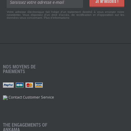
JE M'INSCRIS !
Votre adresse électronique fait l'objet d'un traitement destiné à vous envoyer notre
newsletter. Vous disposez d'un droit d'accès, de rectification et d'opposition sur les
données vous concernant.
Plus d'informations
NOS MOYENS DE
PAIEMENTS
Contact Customer Service
THE ENGAGEMENTS OF
ANKAMA