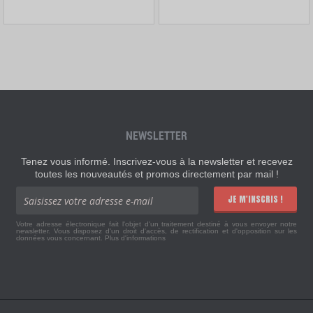
NEWSLETTER
Tenez vous informé. Inscrivez-vous à la newsletter et recevez
toutes les nouveautés et promos directement par mail !
JE M'INSCRIS !
Votre adresse électronique fait l'objet d'un traitement destiné à vous envoyer notre
newsletter. Vous disposez d'un droit d'accès, de rectification et d'opposition sur les
données vous concernant.
Plus d'informations