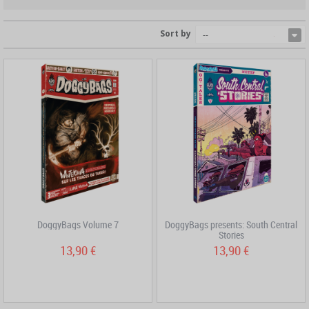
Sort by
--
DoggyBags Volume 7
DoggyBags presents: South Central
Stories
13,90 €
13,90 €