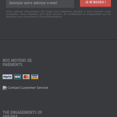
JE M'INSCRIS !
Votre adresse électronique fait l'objet d'un traitement destiné à vous envoyer notre
newsletter. Vous disposez d'un droit d'accès, de rectification et d'opposition sur les
données vous concernant.
Plus d'informations
NOS MOYENS DE
PAIEMENTS
Contact Customer Service
THE ENGAGEMENTS OF
ANKAMA