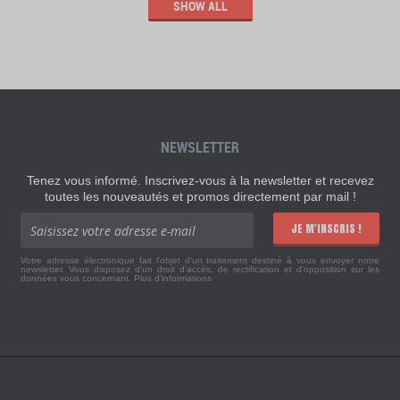
SHOW ALL
NEWSLETTER
Tenez vous informé. Inscrivez-vous à la newsletter et recevez
toutes les nouveautés et promos directement par mail !
JE M'INSCRIS !
Votre adresse électronique fait l'objet d'un traitement destiné à vous envoyer notre
newsletter. Vous disposez d'un droit d'accès, de rectification et d'opposition sur les
données vous concernant.
Plus d'informations