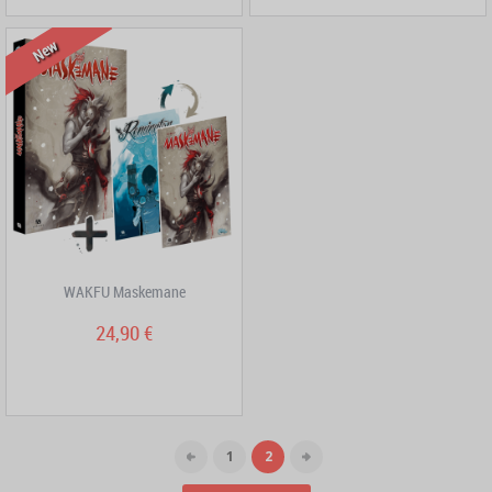
New
WAKFU Maskemane
24,90 €
1
2