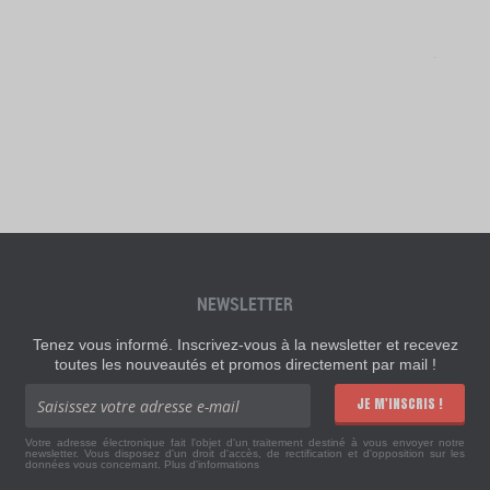
NEWSLETTER
Tenez vous informé. Inscrivez-vous à la newsletter et recevez
toutes les nouveautés et promos directement par mail !
JE M'INSCRIS !
Votre adresse électronique fait l'objet d'un traitement destiné à vous envoyer notre
newsletter. Vous disposez d'un droit d'accès, de rectification et d'opposition sur les
données vous concernant.
Plus d'informations