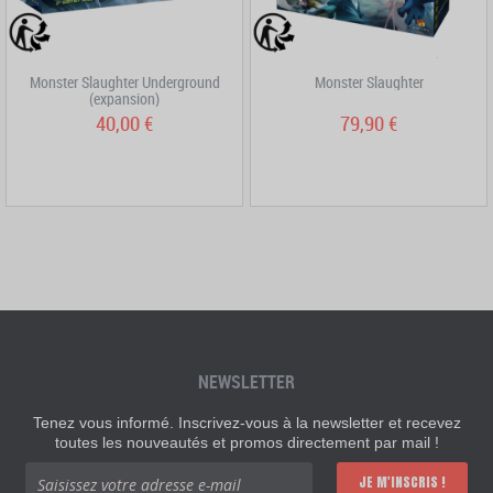
Monster Slaughter Underground
Monster Slaughter
(expansion)
40,00 €
79,90 €
NEWSLETTER
Tenez vous informé. Inscrivez-vous à la newsletter et recevez
toutes les nouveautés et promos directement par mail !
JE M'INSCRIS !