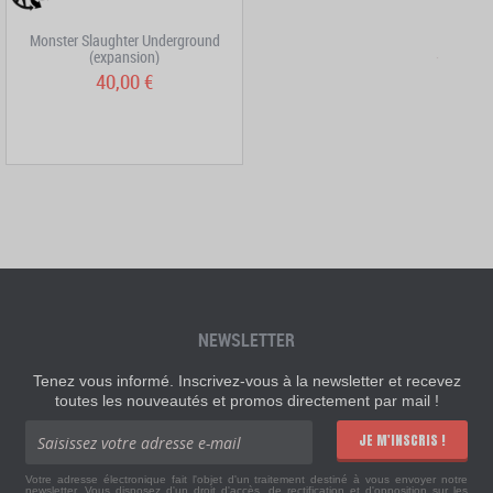
Monster Slaughter Underground
(expansion)
40,00 €
NEWSLETTER
Tenez vous informé. Inscrivez-vous à la newsletter et recevez
toutes les nouveautés et promos directement par mail !
JE M'INSCRIS !
Votre adresse électronique fait l'objet d'un traitement destiné à vous envoyer notre
newsletter. Vous disposez d'un droit d'accès, de rectification et d'opposition sur les