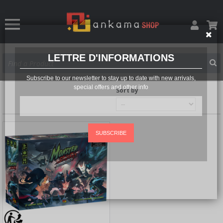
LETTRE D'INFORMATIONS
Subscribe to our newsletter to stay up to date with new arrivals,
special offers and other info
Sort by
SUBSCRIBE