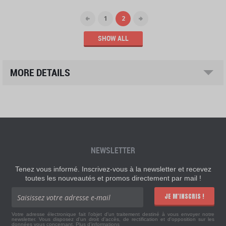
1
2
SHOW ALL
MORE DETAILS
NEWSLETTER
Tenez vous informé. Inscrivez-vous à la newsletter et recevez
toutes les nouveautés et promos directement par mail !
JE M'INSCRIS !
Votre adresse électronique fait l'objet d'un traitement destiné à vous envoyer notre
newsletter. Vous disposez d'un droit d'accès, de rectification et d'opposition sur les
données vous concernant.
Plus d'informations