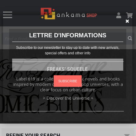
LETTRE D'INFORMATIONS
Subscribe to our newsletter to stay up to date with new arrivals,
special offers and other info
FREAKS' SQUEELE
Label 619 is a collection of graphic novels and books
SUBSCRIBE
inspired by modern contemporary pop universes, with a
clear focus on urban culture.
> Discover the Universe <
REFINE YOUR SEARCH