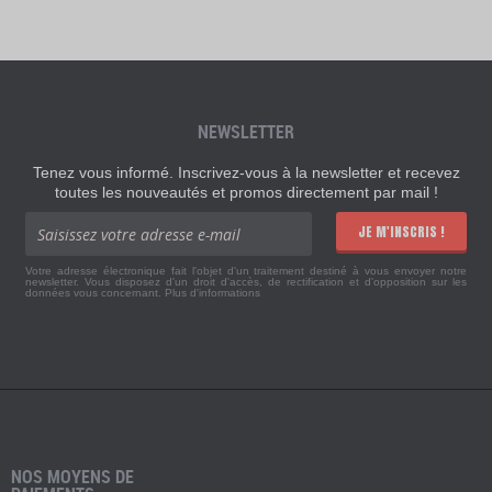
NEWSLETTER
Tenez vous informé. Inscrivez-vous à la newsletter et recevez
toutes les nouveautés et promos directement par mail !
JE M'INSCRIS !
Votre adresse électronique fait l'objet d'un traitement destiné à vous envoyer notre
newsletter. Vous disposez d'un droit d'accès, de rectification et d'opposition sur les
données vous concernant.
Plus d'informations
NOS MOYENS DE