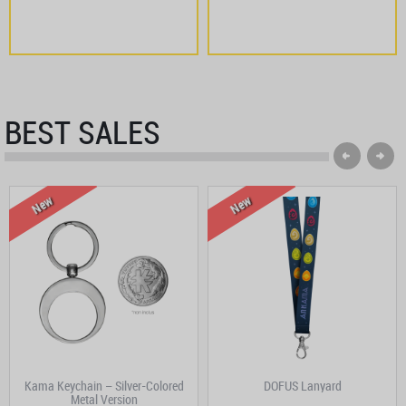
BEST SALES
New
New
Kama Keychain – Silver-Colored
DOFUS Lanyard
Metal Version