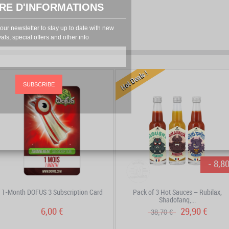
RE D'INFORMATIONS
our newsletter to stay up to date with new
vals, special offers and other info
prev
next
Hot Deals !
SUBSCRIBE
- 8,80
1-Month DOFUS 3 Subscription Card
Pack of 3 Hot Sauces – Rubilax,
Shadofang,...
6,00 €
29,90 €
38,70 €