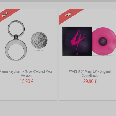
prev
next
New
New
Kama Keychain – Silver-Colored Metal
WAKFU S4 Vinyl LP - Original
Version
Soundtrack
15,90 €
29,90 €