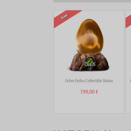
New
ant Necklace – Ochre Dofus
Ochre Dofus Collectible Statue
99,90 €
199,00 €