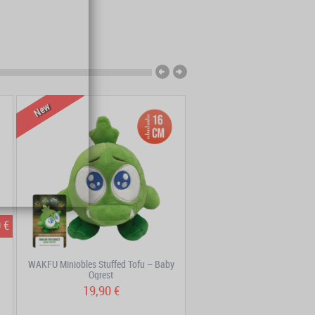
New
 €
WAKFU Miniobles Stuffed Tofu – Baby
DOFUS Double Edition Vol
Ogrest
19,90 €
9,95 €