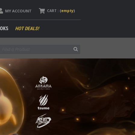
MY ACCOUNT
CART :
(
empty
)
OKS
HOT DEALS!