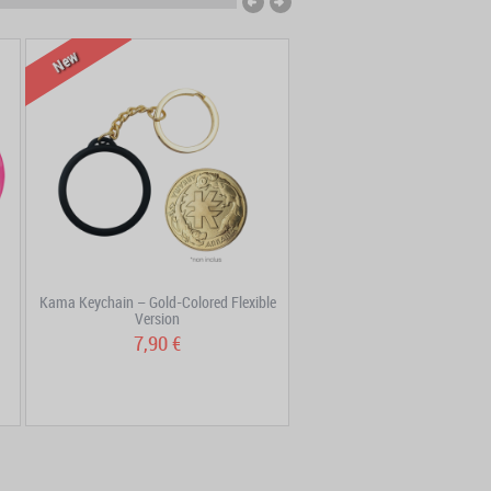
New
New
Kama Keychain – Gold-Colored Flexible
DOFUS Lanyard
Version
7,90 €
5,90 €