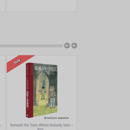
New
New
n
Beneath the Trees Where Nobody Sees –
Ankama, de l’esquisse à l’épo
Rite...
ans...