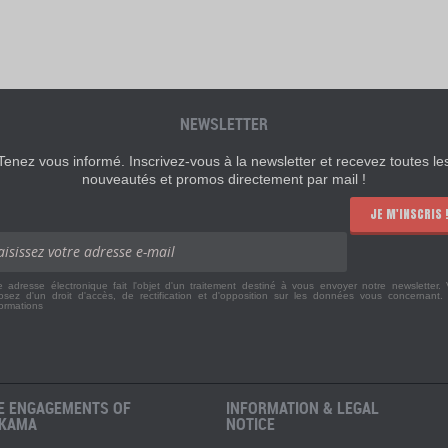
NEWSLETTER
Tenez vous informé. Inscrivez-vous à la newsletter et recevez toutes le
nouveautés et promos directement par mail !
JE M'INSCRIS 
e adresse électronique fait l'objet d'un traitement destiné à vous envoyer notre newsletter.
osez d'un droit d'accès, de rectification et d'opposition sur les données vous concernant
formations
E ENGAGEMENTS OF
INFORMATION & LEGAL
KAMA
NOTICE