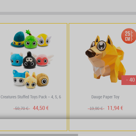
prev
next
- 40
Creatures Stuffed Toys Pack – 4, 5, 6
Dauge Paper Toy
44,50 €
11,94 €
59,70 €
19,90 €