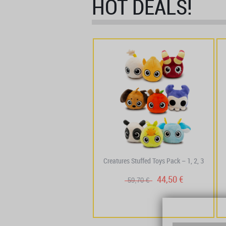
HOT DEALS!
- 10 %
ger Dragoturkey Costume
Creatures Stuffed Toys Pack – 1, 2, 3
71,91 €
44,50 €
79,90 €
59,70 €