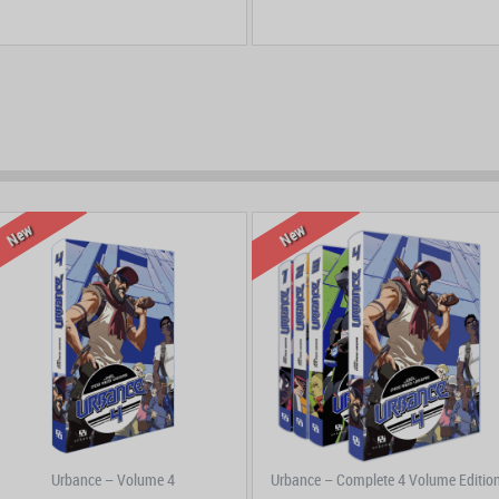
prev
next
New
New
Urbance – Volume 4
Urbance – Complete 4 Volume Editio