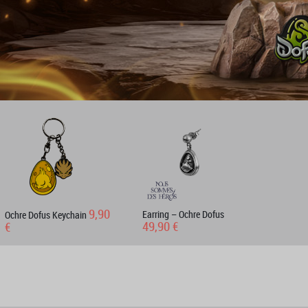
9,90
Earring – Ochre Dofus
Ochre Dofus Keychain
49,90 €
€