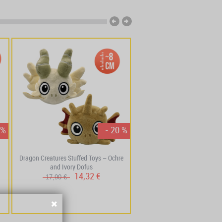
 %
- 20 %
Dragon Creatures Stuffed Toys – Ochre
Evangelyne Tofu Stuffed 
and Ivory Dofus
14,32 €
12,72 €
17,90 €
15,90 €