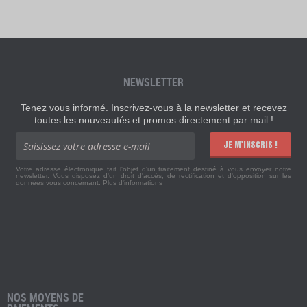
NEWSLETTER
Tenez vous informé. Inscrivez-vous à la newsletter et recevez
toutes les nouveautés et promos directement par mail !
JE M'INSCRIS !
Votre adresse électronique fait l'objet d'un traitement destiné à vous envoyer notre
newsletter. Vous disposez d'un droit d'accès, de rectification et d'opposition sur les
données vous concernant.
Plus d'informations
NOS MOYENS DE