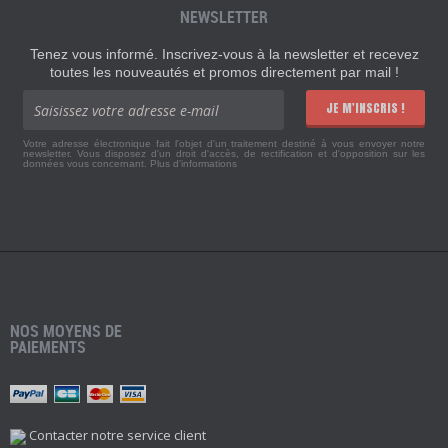
NEWSLETTER
Tenez vous informé. Inscrivez-vous à la newsletter et recevez
toutes les nouveautés et promos directement par mail !
JE M'INSCRIS !
Votre adresse électronique fait l'objet d'un traitement destiné à vous envoyer notre
newsletter. Vous disposez d'un droit d'accès, de rectification et d'opposition sur les
données vous concernant.
Plus d'informations
NOS MOYENS DE
PAIEMENTS
Contacter notre service client