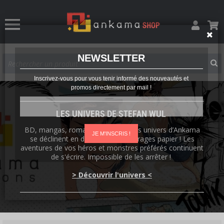
NEWSLETTER
Inscrivez-vous pour vous tenir informé des nouveautés et
promos directement par mail !
LES UNIVERS DE STEFAN WUL
BD, mangas, romans, artbooks : les univers d’Ankama
JE M'INSCRIS !
se déclinent en de nombreux ouvrages papier ! Les
aventures de vos héros et monstres préférés continuent
de s'écrire. Impossible de les arrêter !
> Découvrir l'univers <