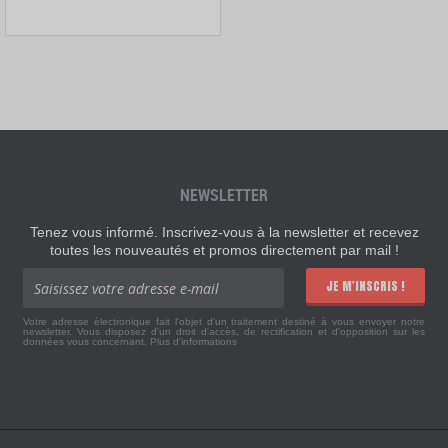
NEWSLETTER
Tenez vous informé. Inscrivez-vous à la newsletter et recevez
toutes les nouveautés et promos directement par mail !
JE M'INSCRIS !
Votre adresse électronique fait l'objet d'un traitement destiné à vous envoyer notre
newsletter. Vous disposez d'un droit d'accès, de rectification et d'opposition sur les
données vous concernant.
Plus d'informations