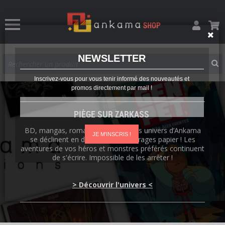
NEWSLETTER
Inscrivez-vous pour vous tenir informé des nouveautés et
promos directement par mail !
PIÈGE SUR ZARKASS
BD, mangas, romans, artbooks : les univers d’Ankama
JE M'INSCRIS !
se déclinent en de nombreux ouvrages papier ! Les
aventures de vos héros et monstres préférés continuent
de s'écrire. Impossible de les arrêter !
> Découvrir l'univers <