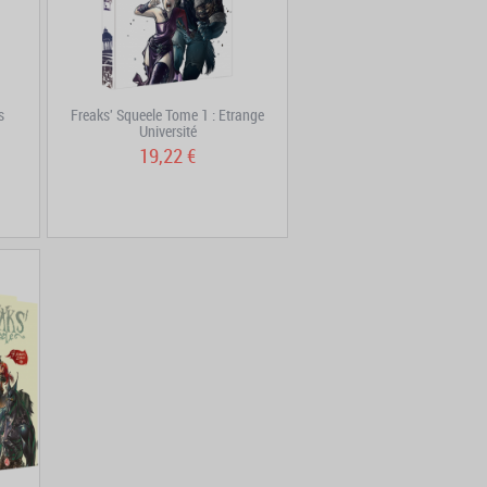
s
Freaks' Squeele Tome 1 : Etrange
Université
19,22 €