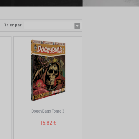
Trier par
--
DoggyBags Tome 3
15,82 €