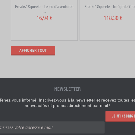
Freaks' Squeele - Le jeu d'aventures
Freaks' Squeele - Intégrale 7 t
:...
16,94 €
118,30 €
AFFICHER TOUT
NEWSLETTER
Tenez vous informé. Inscrivez-vous à la newsletter et recevez toutes le
nouveautés et promos directement par mail !
JE M'INSCRIS 