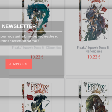
NEWSLETTER
 pour vous tenir informé des nouveautés et
promos directement par mail !
Freaks' Squeele Tome 6 : Clémentine
Freaks' Squeele Tome 5 :
Nanorigines
19,22 €
19,22 €
JE M'INSCRIS !