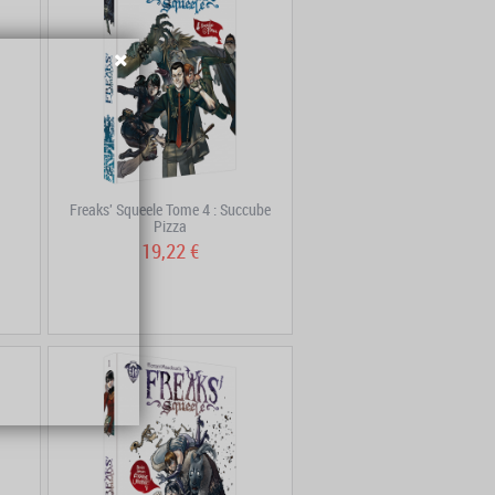
Freaks' Squeele Tome 4 : Succube
Pizza
19,22 €