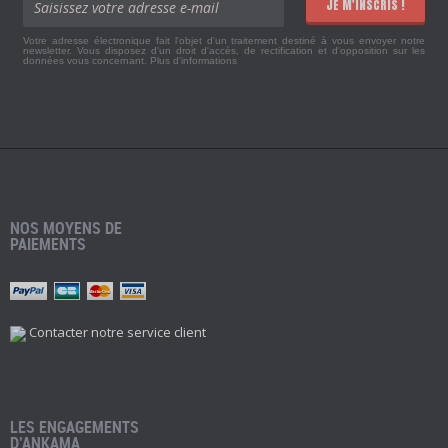
JE M'INSCRIS !
Votre adresse électronique fait l'objet d'un traitement destiné à vous envoyer notre
newsletter. Vous disposez d'un droit d'accès, de rectification et d'opposition sur les
données vous concernant.
Plus d'informations
NOS MOYENS DE
PAIEMENTS
Contacter notre service client
LES ENGAGEMENTS
D’ANKAMA