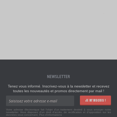
NEWSLETTER
Tenez vous informé. Inscrivez-vous à la newsletter et recevez
toutes les nouveautés et promos directement par mail !
JE M'INSCRIS !
Votre adresse électronique fait l'objet d'un traitement destiné à vous envoyer notre
newsletter. Vous disposez d'un droit d'accès, de rectification et d'opposition sur les
données vous concernant.
Plus d'informations