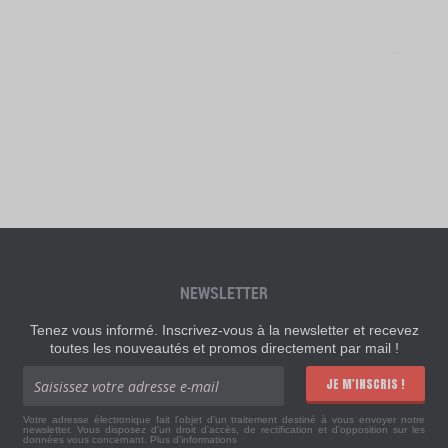
NEWSLETTER
Tenez vous informé. Inscrivez-vous à la newsletter et recevez
toutes les nouveautés et promos directement par mail !
JE M'INSCRIS !
Votre adresse électronique fait l'objet d'un traitement destiné à vous envoyer notre
newsletter. Vous disposez d'un droit d'accès, de rectification et d'opposition sur les
données vous concernant.
Plus d'informations