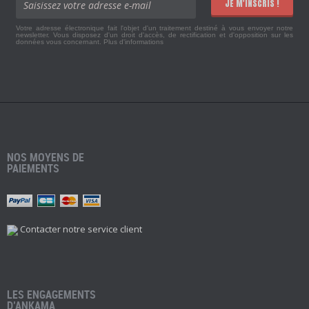
JE M'INSCRIS !
Votre adresse électronique fait l'objet d'un traitement destiné à vous envoyer notre
newsletter. Vous disposez d'un droit d'accès, de rectification et d'opposition sur les
données vous concernant.
Plus d'informations
NOS MOYENS DE
PAIEMENTS
Contacter notre service client
LES ENGAGEMENTS
D’ANKAMA